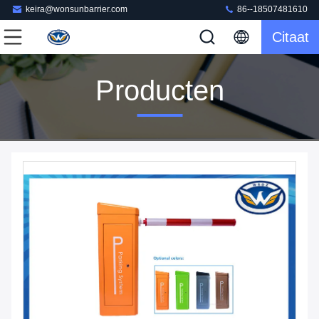
keira@wonsunbarrier.com
86--18507481610
Citaat
Producten