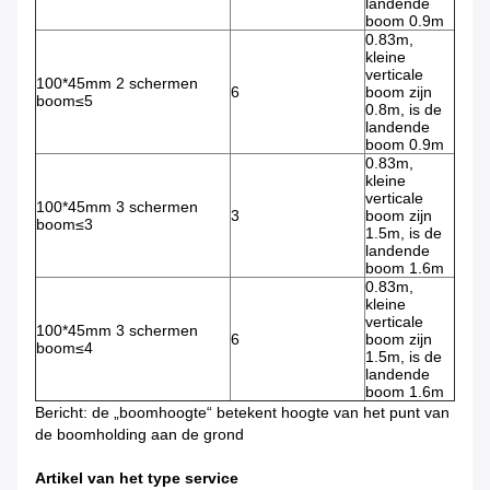
landende
boom 0.9m
0.83m,
kleine
verticale
100*45mm 2 schermen
6
boom zijn
boom≤5
0.8m, is de
landende
boom 0.9m
0.83m,
kleine
verticale
100*45mm 3 schermen
3
boom zijn
boom≤3
1.5m, is de
landende
boom 1.6m
0.83m,
kleine
verticale
100*45mm 3 schermen
6
boom zijn
boom≤4
1.5m, is de
landende
boom 1.6m
Bericht: de „boomhoogte“ betekent hoogte van het punt van
de boomholding aan de grond
Artikel van het type service