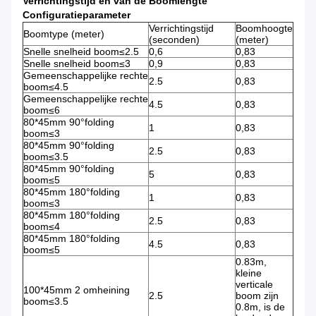
Verrichtingstijd en van de Boomlengte
Configuratieparameter
Verrichtingstijd
Boomhoogte
Boomtype (meter)
(seconden)
(meter)
Snelle snelheid boom≤2.5
0,6
0,83
Snelle snelheid boom≤3
0,9
0,83
Gemeenschappelijke rechte
2.5
0,83
boom≤4.5
Gemeenschappelijke rechte
4.5
0,83
boom≤6
80*45mm 90°folding
1
0,83
boom≤3
80*45mm 90°folding
2.5
0,83
boom≤3.5
80*45mm 90°folding
5
0,83
boom≤5
80*45mm 180°folding
1
0,83
boom≤3
80*45mm 180°folding
2.5
0,83
boom≤4
80*45mm 180°folding
4.5
0,83
boom≤5
0.83m,
kleine
verticale
100*45mm 2 omheining
2.5
boom zijn
boom≤3.5
0.8m, is de