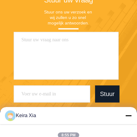
Stuur ons uw verzoek en 
wij zullen u zo snel 
mogelijk antwoorden.
Stuur
Keira Xia
8:55 PM