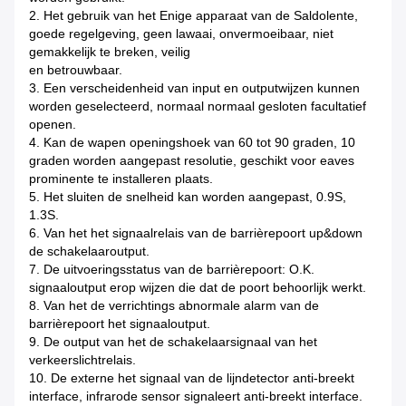
2.
Het gebruik van het Enige apparaat van de Saldolente,
goede regelgeving, geen lawaai, onvermoeibaar, niet
gemakkelijk te breken, veilig
en betrouwbaar.
3.
Een verscheidenheid van input en outputwijzen kunnen
worden geselecteerd, normaal normaal gesloten facultatief
openen.
4.
Kan de wapen openingshoek van 60 tot 90 graden, 10
graden worden aangepast resolutie, geschikt voor eaves
prominente te installeren plaats.
5.
Het sluiten de snelheid kan worden aangepast, 0.9S,
1.3S.
6.
Van het het signaalrelais van de barrièrepoort up&down
de schakelaaroutput.
7.
De uitvoeringsstatus van de barrièrepoort: O.K.
signaaloutput erop wijzen die dat de poort behoorlijk werkt.
8.
Van het de verrichtings abnormale alarm van de
barrièrepoort het signaaloutput.
9.
De output van het de schakelaarsignaal van het
verkeerslichtrelais.
10.
De externe het signaal van de lijndetector anti-breekt
interface, infrarode sensor signaleert anti-breekt interface.