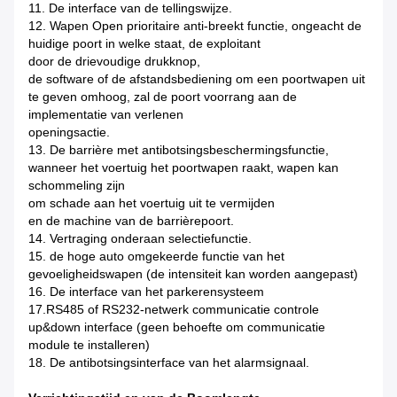
11.
De interface van de tellingswijze.
12.
Wapen Open prioritaire anti-breekt functie, ongeacht de
huidige poort in welke staat, de exploitant
door de drievoudige drukknop,
de software of de afstandsbediening om een poortwapen uit
te geven omhoog, zal de poort voorrang aan de
implementatie van verlenen
openingsactie.
13.
De barrière met antibotsingsbeschermingsfunctie,
wanneer het voertuig het poortwapen raakt, wapen kan
schommeling zijn
om schade aan het voertuig uit te vermijden
en de machine van de barrièrepoort.
14.
Vertraging onderaan selectiefunctie.
15.
de hoge auto omgekeerde functie van het
gevoeligheidswapen (de intensiteit kan worden aangepast)
16.
De interface van het parkerensysteem
17.RS485 of RS232-netwerk communicatie controle
up&down interface (geen behoefte om communicatie
module te installeren)
18.
De antibotsingsinterface van het alarmsignaal.