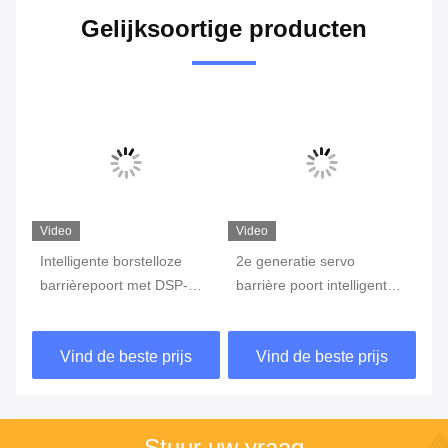
Gelijksoortige producten
Video
Video
Intelligente borstelloze
2e generatie servo
Au
barrièrepoort met DSP-
barrière poort intelligente
me
besturing voor slim
verkeersbarrière
on
stemen
toegangsbeheer
parkeerbarrière voor
vo
Vind de beste prijs
Vind de beste prijs
efficiënte verkeersleiding
pa
Stuur uw vraag