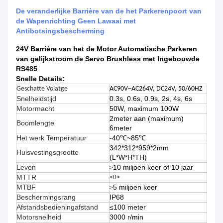
De veranderlijke Barrière van de het Parkerenpoort van
de Wapenrichting Geen Lawaai met
Antibotsingsbescherming
24V Barrière van het de Motor Automatische Parkeren
van gelijkstroom de Servo Brushless met Ingebouwde
RS485
Snelle Details:
Geschatte Volatge
AC90V~AC264V, DC24V, 50/60HZ
Snelheidstijd
0.3s, 0.6s, 0.9s, 2s, 4s, 6s
Motormacht
50W, maximum 100W
2meter aan (maximum)
Boomlengte
6meter
Het werk Temperatuur
-40℃~85℃
342*312*959*2mm
Huisvestingsgrootte
(L*W*H*TH)
Leven
10 miljoen keer of 10 jaar
>
MTTR
<0>
MTBF
5 miljoen keer
>
Beschermingsrang
IP68
Afstandsbedieningafstand
≤100 meter
Motorsnelheid
3000 r/min