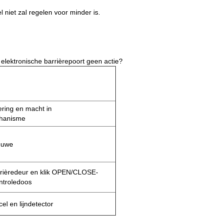
niet zal regelen voor minder is.
lektronische barrièrepoort geen actie?
ring en macht in
chanisme
euwe
rièredeur en klik OPEN/CLOSE-
ntroledoos
el en lijndetector