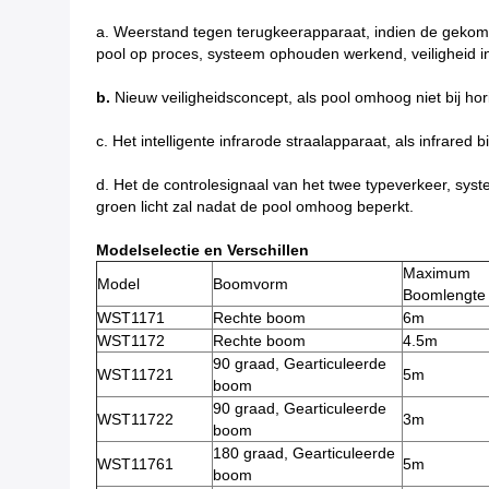
a.
Weerstand tegen terugkeerapparaat
,
indien de gekom
pool op proces, systeem ophouden werkend, veiligheid i
b.
Nieuw veiligheidsconcept
,
als pool omhoog niet bij ho
c.
Het intelligente infrarode straalapparaat
,
als infrared 
d.
Het
de
controlesignaal van
het
twee typeverkeer
,
syst
groen licht zal nadat de pool omhoog beperkt.
Modelselectie en Verschillen
Maximum
Model
Boomvorm
Boomlengte
WST1171
Rechte boom
6m
WST1172
Rechte boom
4.5m
90 graad, Gearticuleerde
WST11721
5m
boom
90 graad, Gearticuleerde
WST11722
3m
boom
180 graad, Gearticuleerde
WST11761
5m
boom