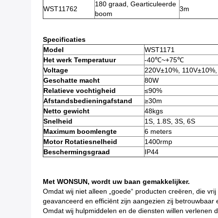
180 graad, Gearticuleerde
WST11762
3m
boom
Specificaties
Model
WST1171
Het werk Temperatuur
-40℃~+75℃
Voltage
220V±10%, 110V±10%,
Geschatte macht
80W
Relatieve vochtigheid
≤90%
Afstandsbedieningafstand
≥30m
Netto gewicht
48kgs
Snelheid
1S, 1.8S, 3S, 6S
Maximum boomlengte
6 meters
Motor Rotatiesnelheid
1400rmp
Beschermingsgraad
IP44
Met WONSUN, wordt uw baan gemakkelijker.
Omdat wij niet alleen „goede“ producten creëren, die vri
geavanceerd en efficiënt zijn aangezien zij betrouwbaar e
Omdat wij hulpmiddelen en de diensten willen verlenen di