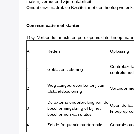
maken, verhogend zijn rentabiliteit.
Omdat onze nadruk op Kwaliteit met een hoofdq.we enkel 
Communicatie met klanten
1) Q: Verbonden macht en pers open/dichte knoop maar e
A
Reden
Oplossing
Controlezeke
1
Geblazen zekering
controleme
Weg aangedreven batterij van
2
Verander ni
afstandsbediening
De externe onderbreking van de
Open de bar
3
beschermingskring of bij het
knoop op co
beschermen van status
4
Zelfde frequentieinterferentie
Controlefotoc