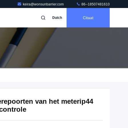
keira@wonsunbarrier.com
86--18507481610
Citaat
Dutch
èrepoorten van het meterip44
controle