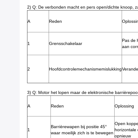
2) Q: De verbonden macht en pers open/dichte knoop, zal 
A
Reden
Oplossi
Pas de h
1
Grensschakelaar
aan corr
2
Hoofdcontrolemechanismemislukking
Verande
3) Q: Motor het lopen maar de elektronische barrièrepo
A
Reden
Oplossing
Open koppel
Barrièrewapen bij positie 45°
1
horizontale 
waar moeilijk zich is te bewegen
opnieuw