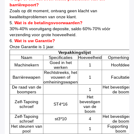
barrièrepoort?
Zoals op dit moment, ontvang geen klacht van
kwaliteitsproblemen van onze klant.
5.
Wat is de betalingsvoorwaarden?
30%-40% vooruitgang deposite, saldo 60%-70% vóór
verzending voor grote hoeveelheid.
6.
Wat is uw Garantie?
Onze Garantie is 1 jaar.
Verpakkingslijst
Naam
Specificaties
Hoeveelheid
Opmerkingen
Goed in het
Machinekern
1
Hoofddeel
werken
Rechtstreeks, het
Barrièrewapen
vouwen of
1
Facultatief
omheiningswapen
De raad van de
Het bevestigen 
1
boompers
de boom
Het
Zelf-Tapoing
bevestigen
ST4*16
schroef
van de
boom
Zelf-Tapoing
Het bevestigen 
st3*10
4
schroef
de boom
Het steunen van
Fupporting de
1
pool
boom