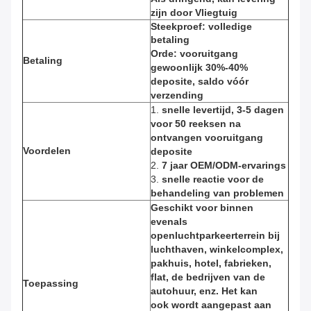
zijn door Vliegtuig
Steekproef: volledige
betaling
Orde: vooruitgang
Betaling
gewoonlijk 30%-40%
deposite, saldo vóór
verzending
1.
snelle levertijd, 3-5 dagen
voor 50 reeksen na
ontvangen vooruitgang
Voordelen
deposite
2.
7 jaar OEM/ODM-ervarings
3.
snelle reactie voor de
behandeling van problemen
Geschikt voor binnen
evenals
openluchtparkeerterrein bij
luchthaven, winkelcomplex,
pakhuis, hotel, fabrieken,
flat, de bedrijven van de
Toepassing
autohuur, enz. Het kan
ook wordt aangepast aan