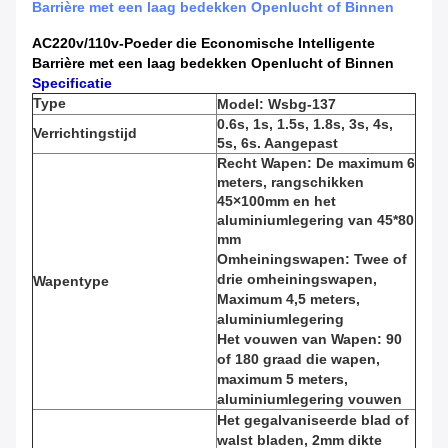
Barrière met een laag bedekken Openlucht of Binnen
AC220v/110v-Poeder die Economische Intelligente
Barrière met een laag bedekken Openlucht of Binnen
Specificatie
Type
Model: Wsbg-137
0.6s, 1s, 1.5s, 1.8s, 3s, 4s,
Verrichtingstijd
5s, 6s. Aangepast
Recht Wapen: De maximum 6
meters, rangschikken
45×100mm en het
aluminiumlegering van 45*80
mm
Omheiningswapen: Twee of
drie omheiningswapen,
Wapentype
Maximum 4,5 meters,
aluminiumlegering
Het vouwen van Wapen: 90
of 180 graad die wapen,
maximum 5 meters,
aluminiumlegering vouwen
Het gegalvaniseerde blad of
walst bladen, 2mm dikte