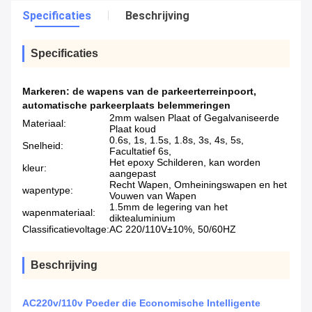
Specificaties
Beschrijving
Specificaties
Markeren:
de wapens van de parkeerterreinpoort
,
automatische parkeerplaats belemmeringen
2mm walsen Plaat of Gegalvaniseerde
Materiaal:
Plaat koud
0.6s, 1s, 1.5s, 1.8s, 3s, 4s, 5s,
Snelheid:
Facultatief 6s,
Het epoxy Schilderen, kan worden
kleur:
aangepast
Recht Wapen, Omheiningswapen en het
wapentype:
Vouwen van Wapen
1.5mm de legering van het
wapenmateriaal:
diktealuminium
Classificatievoltage:
AC 220/110V±10%, 50/60HZ
Beschrijving
AC220v/110v Poeder die Economische Intelligente