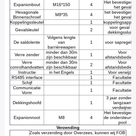
Het bevestigen 
Expanionbout
M16*150
4
het geval
Hexagonale
het bevestigen 
M8*35
4
Binnenschroef
het geval
Koppelingssleutel
1
koppelingsappar
voor geval en
Gevalsleutel
2
dekkingssluite
Volgens lengte
De saldolente
van
1
voor sapregebru
barrièrewapen
minder dan 30m
Voor
Verre zender
1
zijn beschikbaar
afstandsbedieni
Verre
minder dan 30m
Voor
2
conrolhandvatten
zijn beschikbaar
afstandsbedieni
Instructie
in het Engels
1
Voor verwijzin
RS485 interface
1
Facultatief
Schijf
1
Facultatief
Communicatie
1
Facultatief
Vorm
3 jaar zonder h
Dekkingshoofd
1
langzaam
verdwijnen
Het bevestigen 
Expanionnoot
M8
4
de ondersteune
pool
Verzending
Zoals verzending door Overzees, kunnen wij FOB