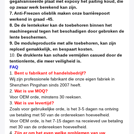
gegalvaniseerde plaat met expoxy het paiting koud, die
op zwaar werk berekend kan zijn.
7. Anti-Freezen olieblik maken onze barrièrepoort
werkend in graad -45.
8. De de lentekoker kan de toebehoren binnen het
machinegeval tegen het beschadigen door gebroken de
lente beschermen.
9. De moduleproductie met alle toebehoren, kan zijn
replced gemakkelijk, en bespaart kosten.
10.
De druklente kan schade vermijden casued door de
tentionlente, die meer veiligheid is.
FAQ
1.
Bent u fabrikant of handelsbedrijf?
Wij zijn professionele fabrikant die onze eigen fabriek in
Shenzhen Pingshan sinds 2007 heeft.
2.
Wat is uw MOQ?
Voor OEM orde, minstens 30 reeksen.
3.
Wat is uw levertijd?
Zoals voor gebruikelijke orde, is het 3-5 dagen na ontving
uw betaling met 50 van de ordereeksen hoeveelheid.
Voor OEM orde, is het 7-15 dagen na receieved uw betaling
met 30 van de ordereeksen hoeveelheid.
4.
Zijn er om het even welke problemen van uw