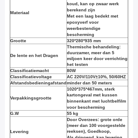
koud, kan op zwaar werk
berekend zijn
Materiaal
Met een laag bedekt met
epoxyverf voor
weerbestendige
bescherming
Grootte
320*280*935 mm
Thermische behandeling:
duurzamer, meer dan 5
De lente en het Dragen
miljoen keer door verrichting
het testen
Classificatiemacht
80W
Classificatievoltage
AC 220V/110V±10%, 50/60HZ
Afstandsbedieningafstand
minder dan 50 meters
1020*375*467mm, sterk
kartongeval met kussen
Verpakkingsgrootte
binnenkant met luchtbelfilm
voor bescherming
G.W
55 kg
Door Overzees: grote orde
(meer dan 100 voorgestelde
reeksen), Goedkoop,
Levering
Als dringend, kan levering