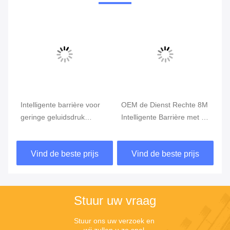
Vi
Intelligente barrière voor
OEM de Dienst Rechte 8M
DC
are
geringe geluidsdruk
Intelligente Barrière met de
In
Parkeerterrein
Boom van de
me
Parkeergarage Voor
Aluminiumlegering
2.
Vind de beste prijs
Vind de beste prijs
parkeergarage
Stuur uw vraag
Stuur ons uw verzoek en 