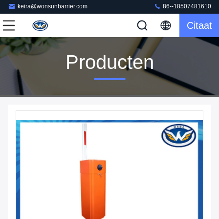
keira@wonsunbarrier.com
86--18507481610
Citaat
Producten