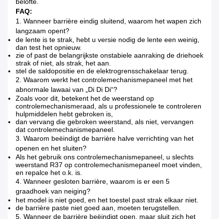
belofte.
FAQ:
1.
Wanneer barrière eindig sluitend, waarom het wapen zich
langzaam opent?
de lente is te strak, hebt u versie nodig de lente een weinig,
dan test het opnieuw.
zie of past de belangrijkste onstabiele aanraking de driehoek
strak of niet, als strak, het aan.
stel de saldopositie en de elektrogrensschakelaar terug.
2.
Waarom werkt het controlemechanismepaneel met het
abnormale lawaai van „Di Di Di“?
Zoals voor dit, betekent het de weerstand op
controlemechanismeraad, als u professionele te controleren
hulpmiddelen hebt gebroken is,
dan vervang die gebroken weerstand, als niet, vervangen
dat controlemechanismepaneel.
3.
Waarom beëindigt de barrière halve verrichting van het
openen en het sluiten?
Als het gebruik ons controlemechanismepaneel, u slechts
weerstand R37 op controlemechanismepaneel moet vinden,
en repalce het o.k. is.
4.
Wanneer gesloten barrière, waarom is er een 5
graadhoek van neiging?
het model is niet goed, en het toestel past strak elkaar niet.
de barrière paste niet goed aan, moeten terugstellen.
5.
Wanneer de barrière beëindigt open, maar sluit zich het