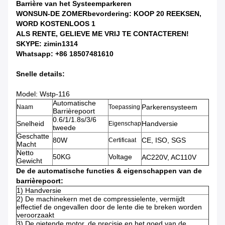
Barrière van het Systeemparkeren
WONSUN-DE ZOMERbevordering: KOOP 20 REEKSEN,
WORD KOSTENLOOS 1
ALS RENTE, GELIEVE ME VRIJ TE CONTACTEREN!
SKYPE: zimin1314
Whatsapp: +86 18507481610
Snelle details:
Model: Wstp-116
Automatische
Parkerensysteem
Naam
Toepassing
Barrièrepoort
0.6/1/1.8s/3/6
Snelheid
Handversie
Eigenschap
tweede
Geschatte
80W
CE, ISO, SGS
Certificaat
Macht
Netto
50KG
Voltage
AC220V, AC110V
Gewicht
De de automatische functies & eigenschappen van de
barrièrepoort:
1)
Handversie
2)
De machinekern met de compressielente, vermijdt
effectief de ongevallen door de lente die te breken worden
veroorzaakt
3)
De gietende motor, de precisie en het goed van de