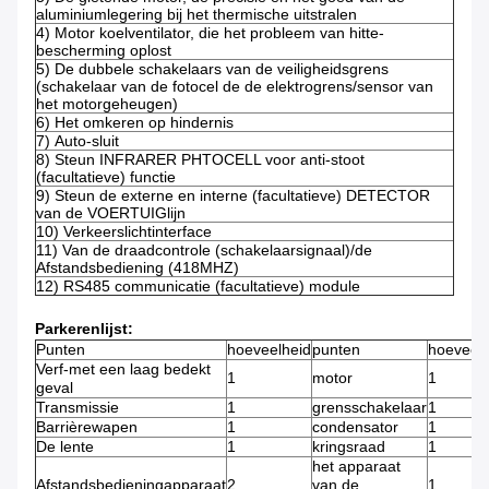
aluminiumlegering bij het thermische uitstralen
4)
Motor koelventilator, die het probleem van hitte-
bescherming oplost
5)
De dubbele schakelaars van de veiligheidsgrens
(schakelaar van de fotocel de de elektrogrens/sensor van
het motorgeheugen)
6)
Het omkeren op hindernis
7)
Auto-sluit
8)
Steun INFRARER PHTOCELL voor anti-stoot
(facultatieve) functie
9)
Steun de externe en interne (facultatieve) DETECTOR
van de VOERTUIGlijn
10)
Verkeerslichtinterface
11)
Van de draadcontrole (schakelaarsignaal)/de
Afstandsbediening (418MHZ)
12)
RS485 communicatie (facultatieve) module
Parkerenlijst:
Punten
hoeveelheid
punten
hoeveelh
Verf-met een laag bedekt
1
motor
1
geval
Transmissie
1
grensschakelaar
1
Barrièrewapen
1
condensator
1
De lente
1
kringsraad
1
het apparaat
Afstandsbedieningapparaat
2
van de
1