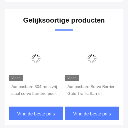
Gelijksoortige producten
Video
Video
Aanpasbare 304 roestvrij
Aanpasbare Servo Barrier
Pa
staal servo barrière poort
Gate Traffic Barrier
Au
voor wereldwijde projecten
Parkeerbarrier met op
Ba
maat gemaakte
Sn
Vind de beste prijs
Vind de beste prijs
oplossingen voor
Mo
wereldwijde projecten
Le