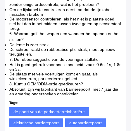
zonder enige ordecontrole, wat is het probleem?
Om de lijnkabel te controleren eerst, omdat de lijnkabel
misschien brokem
De motorsensor controleren, als het niet is plaatste goed,
stel het dan in het midden tussen twee gaten op sensorstaaf
terug.
6.
Waarom golft het wapen een wanneer het openen en het
sluiten?
De lente is zeer strak
De schroef raakt de rubberabsorptie strak, moet opnieuw
terugstellen.
7.
De rubbersuggestie van de voeringsinstallatie:
Het is goed gebruik voor snelle snelheid, zoals 0.6s, 1s, 1.8s
en 3s.
De plaats met vele voertuigen komt en gaat, als
winkelcentrum, parkeerterreingebied.
8.
Kunt u OEM/ODM-orde goedkeuren?
Absoluut, zijn wij fabrikant van barrièrepoort, met 7 jaar die
en ervaring onderzoeken ontwikkelen.
Tags:
de poort van de parkeerterreinbarrière
elektrische barrièrepoort
autobarrièrepoort