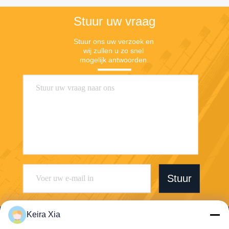
Stuur uw vraag
Stuur ons uw verzoek en 
wij zullen u zo snel 
mogelijk antwoorden.
Stuur
Keira Xia