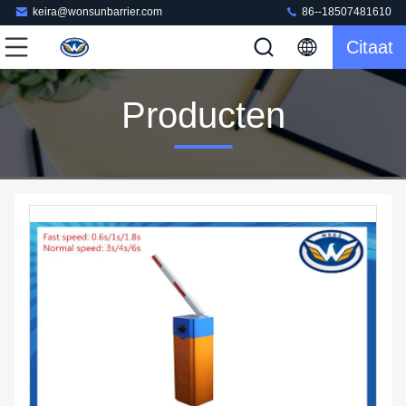
keira@wonsunbarrier.com
86--18507481610
Citaat
Producten