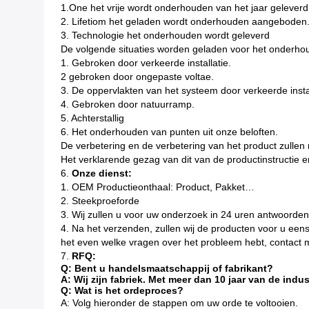
1.One het vrije wordt onderhouden van het jaar gelever
2. Lifetiom het geladen wordt onderhouden aangeboden
3. Technologie het onderhouden wordt geleverd
De volgende situaties worden geladen voor het onderhou
1. Gebroken door verkeerde installatie.
2 gebroken door ongepaste voltae.
3. De oppervlakten van het systeem door verkeerde instal
4. Gebroken door natuurramp.
5. Achterstallig
6. Het onderhouden van punten uit onze beloften.
De verbetering en de verbetering van het product zullen
Het verklarende gezag van dit van de productinstructie en
6.
Onze dienst:
1. OEM Productieonthaal: Product, Pakket…
2. Steekproeforde
3. Wij zullen u voor uw onderzoek in 24 uren antwoorden
4. Na het verzenden, zullen wij de producten voor u een
het even welke vragen over het probleem hebt, contact m
7.
RFQ:
Q: Bent u handelsmaatschappij of fabrikant?
A: Wij zijn fabriek. Met meer dan 10 jaar van de indus
Q: Wat is het ordeproces?
A: Volg hieronder de stappen om uw orde te voltooien.