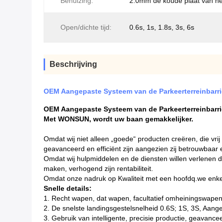
Behuizing:
2.0mm de koude plaat van het
Open/dichte tijd:
0.6s, 1s, 1.8s, 3s, 6s
Beschrijving
OEM Aangepaste Systeem van de Parkeerterreinbarri
OEM Aangepaste Systeem van de Parkeerterreinbarri
Met WONSUN, wordt uw baan gemakkelijker.
Omdat wij niet alleen „goede“ producten creëren, die vri
geavanceerd en efficiënt zijn aangezien zij betrouwbaar e
Omdat wij hulpmiddelen en de diensten willen verlenen di
maken, verhogend zijn rentabiliteit.
Omdat onze nadruk op Kwaliteit met een hoofdq.we enkel 
Snelle details:
1.
Recht wapen, dat wapen, facultatief omheiningswape
2.
De snelste landingsgestelsnelheid 0.6S; 1S, 3S, Aang
3.
Gebruik van intelligente, precisie productie, geavance