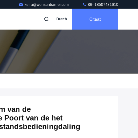
keira@wonsunbarrier.com
86--18507481610
Citaat
Dutch
m van de
e Poort van de het
fstandsbedieningdaling