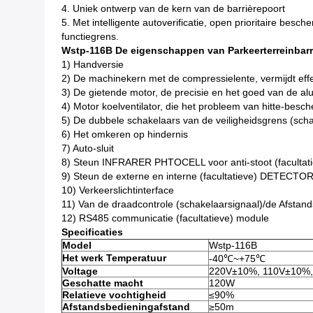
4.
Uniek ontwerp van de kern van de barrièrepoort
5.
Met intelligente autoverificatie, open prioritaire bes
functiegrens.
Wstp-116B De eigenschappen van Parkeerterreinbarr
1) Handversie
2) De machinekern met de compressielente, vermijdt effe
3) De gietende motor, de precisie en het goed van de alu
4) Motor koelventilator, die het probleem van hitte-besc
5) De dubbele schakelaars van de veiligheidsgrens (sch
6) Het omkeren op hindernis
7) Auto-sluit
8) Steun INFRARER PHTOCELL voor anti-stoot (facultatie
9) Steun de externe en interne (facultatieve) DETECTO
10) Verkeerslichtinterface
11) Van de draadcontrole (schakelaarsignaal)/de Afsta
12) RS485 communicatie (facultatieve) module
Specificaties
Model
Wstp-116B
Het werk Temperatuur
-40℃~+75℃
Voltage
220V±10%, 110V±10%,
Geschatte macht
120W
Relatieve vochtigheid
≤90%
Afstandsbedieningafstand
≥50m