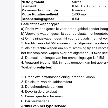
Netto gewicht
50kgs
Snelheid
0.6s, 1S, 1.8S, 3S, 6S
Maximum boomlengte
6 meters
Motor Rotatiesnelheid
1400rmp
Beschermingsgraad
IP54
Facultatief wapentype:
a)
Recht wapen geschikt voor breed gebied zonder hoog
b)
Vouwend wapen geschikt voor de plaats met hoogtebe
c)
Omheiningswapen geschikt voor de plaats met het ver
1.
Rechtstreeks tot 6M kunnen in het algemeen worden 
2.
Als het rechte wapen om en misvorming tijdens vervoer
het telescopische wapen over het algemeen uit twee sec
3. De maximumlengte van het omheiningstype is 4.5M
4. Vouwend type tot 5M, in het algemeen kan het gebru
Toebehorenlijsten:
1.
Draadloze afstandsbediening, draaddrukknop
2.
De sleutel van de kabinetsdeur
3.
De behoudende barklem
4.
Beveilig de drukplaat
5.
Bevestigende schroeven
6.
Barrièrewapens
Artikel van het type service