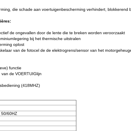
cherming, die schade aan voertuigenbescherming verhindert, blokkerend 
ières:
ctief de ongevallen door de lente die te breken worden veroorzaakt
miniumlegering bij het thermische uitstralen
herming oplost
akelaar van de fotocel de de elektrogrens/sensor van het motorgeheug
ve) functie
R van de VOERTUIGlijn
ndsbediening (418MHZ)
 50/60HZ