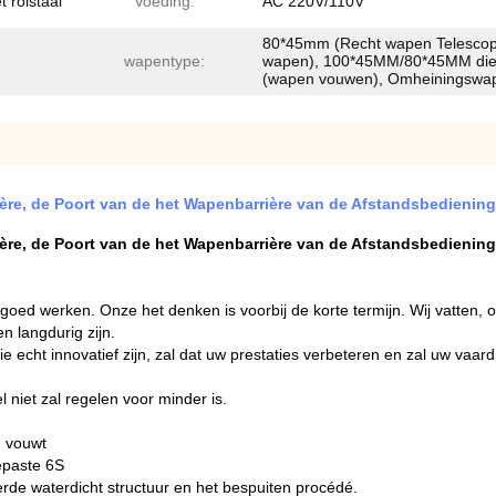
 rolstaal
Voeding:
AC 220V/110V
80*45mm (Recht wapen Telescop
wapentype:
wapen), 100*45MM/80*45MM di
(wapen vouwen), Omheiningswa
ère, de Poort van de het Wapenbarrière van de Afstandsbediening
ère, de Poort van de het Wapenbarrière van de Afstandsbediening
j goed werken. Onze het denken is voorbij de korte termijn. Wij vatten,
n langdurig zijn.
e echt innovatief zijn, zal dat uw prestaties verbeteren en zal uw vaa
niet zal regelen voor minder is.
n vouwt
epaste 6S
erde waterdicht structuur en het bespuiten procédé.