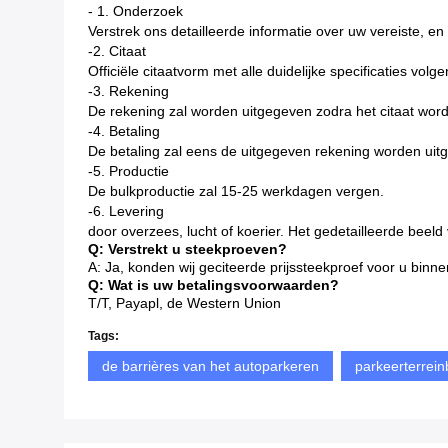
-
1. Onderzoek
Verstrek ons detailleerde informatie over uw vereiste, e
-2.
Citaat
Officiële citaatvorm met alle duidelijke specificaties volg
-3.
Rekening
De rekening zal worden uitgegeven zodra het citaat word
-4.
Betaling
De betaling zal eens de uitgegeven rekening worden uitg
-5. Productie
De bulkproductie zal 15-25 werkdagen vergen.
-6. Levering
door overzees, lucht of koerier. Het gedetailleerde beel
Q: Verstrekt u steekproeven?
A: Ja, konden wij geciteerde prijssteekproef voor u bin
Q: Wat is uw betalingsvoorwaarden?
T/T, Payapl, de Western Union
Tags:
de barrières van het autoparkeren
parkeerterrein