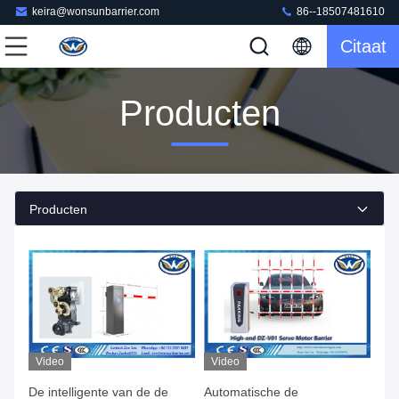
keira@wonsunbarrier.com
86--18507481610
Citaat
Producten
Producten
Video
Video
De intelligente van de de
Automatische de