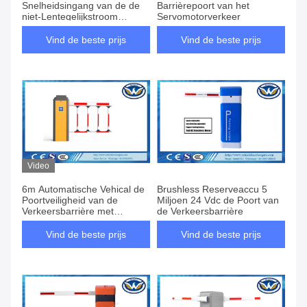
Snelheidsingang van de de
Barrièrepoort van het
niet-Lentegelijkstroom
Servomotorverkeer
Brushless Motor Snelle Poort
van de de Uitgangsbarrière
Vind de beste prijs
Vind de beste prijs
Video
6m Automatische Vehical de
Brushless Reserveaccu 5
Poortveiligheid van de
Miljoen 24 Vdc de Poort van
Verkeersbarrière met
de Verkeersbarrière
Brushless Motor van
gelijkstroom
Vind de beste prijs
Vind de beste prijs