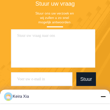
Stuur uw vraag
Stuur ons uw verzoek en 
wij zullen u zo snel 
mogelijk antwoorden.
Stuur
Keira Xia