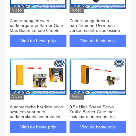
Video
Video
Zonne-aangedreven
Zonne-aangedreven
parkeergarage Barrier Gate
barrièrepoort Uw ideale
Max Boom Lengte 6 meter
verkeerscontroleoplossing
Vind de beste prijs
Vind de beste prijs
Video
Video
Automatische barrière poort
0.5s High Speed Servo
systeem voor auto
Traffic Barrier Gate met
parkeerplaats ondersteuning
instelbare openings- en
OEM-service en
sluitingstijd en
gegalvaniseerde plaat
motorversnelling zonder
Vind de beste prijs
Vind de beste prijs
belasting van 5000 r/MIN