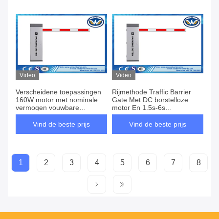
Video
Video
Verscheidene toepassingen
Rijmethode Traffic Barrier
160W motor met nominale
Gate Met DC borstelloze
vermogen vouwbare
motor En 1.5s-6s
barrièrepoort met DC
Openingstijd
borstelloze motor
Vind de beste prijs
Vind de beste prijs
1
2
3
4
5
6
7
8