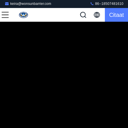
keira@wonsunbarrier.com
86--18507481610
Citaat