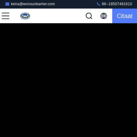
keira@wonsunbarrier.com
86--18507481610
Citaat