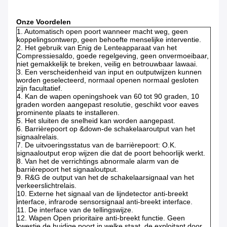
Onze Voordelen
1. Automatisch open poort wanneer macht weg, geen
koppelingsontwerp, geen behoefte menselijke interventie.
2. Het gebruik van Enig de Lenteapparaat van het
Compressiesaldo, goede regelgeving, geen onvermoeibaar,
niet gemakkelijk te breken, veilig en betrouwbaar lawaai.
3. Een verscheidenheid van input en outputwijzen kunnen
worden geselecteerd, normaal openen normaal gesloten
zijn facultatief.
4. Kan de wapen openingshoek van 60 tot 90 graden, 10
graden worden aangepast resolutie, geschikt voor eaves
prominente plaats te installeren.
5. Het sluiten de snelheid kan worden aangepast.
6. Barrièrepoort op &down-de schakelaaroutput van het
signaalrelais.
7. De uitvoeringsstatus van de barrièrepoort: O.K.
signaaloutput erop wijzen die dat de poort behoorlijk werkt.
8. Van het de verrichtings abnormale alarm van de
barrièrepoort het signaaloutput.
9. R&G de output van het de schakelaarsignaal van het
verkeerslichtrelais.
10. Externe het signaal van de lijndetector anti-breekt
interface, infrarode sensorsignaal anti-breekt interface.
11. De interface van de tellingswijze.
12. Wapen Open prioritaire anti-breekt functie. Geen
kwestie de huidige poort in welke staat, de exploitant door