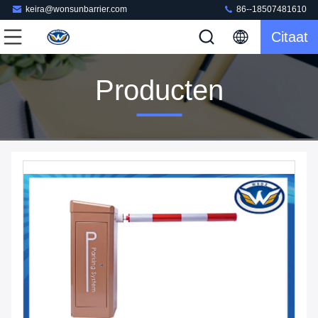
keira@wonsunbarrier.com
86--18507481610
Citaat
Producten