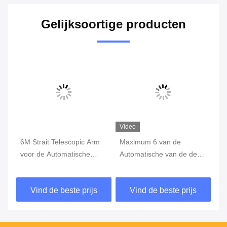
Gelijksoortige producten
Video
Vi
6M Strait Telescopic Arm
Maximum 6 van de
De
re
voor de Automatische
Automatische van de de
6M
hoge Barrière van het
Boombarrière van het
me
Boomparkeren -
Autoparkeren de
Zo
Vind de beste prijs
Vind de beste prijs
Anticollision kwaliteit
Poortmeters Schommeling
ui
uit voor Tolsysteem