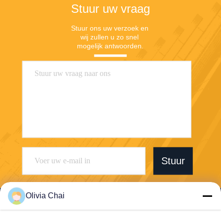
Stuur uw vraag
Stuur ons uw verzoek en 
wij zullen u zo snel 
mogelijk antwoorden.
Stuur
Olivia Chai