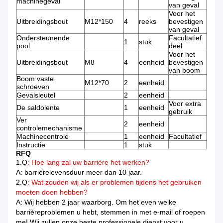
machinegeval
van geval
Voor het
Uitbreidingsbout
M12*150
4
reeks
bevestigen
van geval
Ondersteunende
Facultatief
1
stuk
pool
deel
Voor het
Uitbreidingsbout
M8
4
eenheid
bevestigen
van boom
Boom vaste
M12*70
2
eenheid
schroeven
Gevalsleutel
2
eenheid
Voor extra
De saldolente
1
eenheid
gebruik
Ver
2
eenheid
controlemechanisme
Machinecontrole
1
eenheid
Facultatief
Instructie
1
stuk
RFQ
1.Q
: Hoe lang zal uw barrière het werken?
A: barrièrelevensduur meer dan 10 jaar.
2.Q
: Wat zouden wij als er problemen tijdens het gebruiken
moeten doen hebben?
A: Wij hebben 2 jaar waarborg. Om het even welke
barrièreproblemen u hebt, stemmen in met e-mail of roepen
me! Wij zullen onze beste professionele dienst voor u