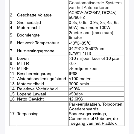
Geautomatiseerde Systeem
van het Autoparkeren
AC90V~AC264V, DC24V,
2
Geschatte Volatge
50/60HZ
3
Snelheidstijd
0.3s, 0.6s, 0.9s, 2s, 4s, 6s
4
Motormacht
50W, maximum 100W
2meter aan (maximum)
5
Boomlengte
6meter
6
Het werk Temperatuur
-40℃~85℃
342*312*959*2mm
7
Huisvestingsgrootte
(L*W*H*TH)
8
Leven
>
10 miljoen keer of 10 jaar
9
MTTR
<0>
10
MTBF
>
5 miljoen keer
11
Beschermingsrang
IP68
12
Afstandsbedieningafstand
≤100 meter
13
Motorsnelheid
3000 r/min
14
Relatieve Vochtigheid
≤90%
15
Lopend Lawaai
<50db>
16
Netto Gewicht
42.6KG
Parkeerplaatsen, Tolpoorten,
Goederenyards,
17
Toepassing
Spoorwegcrossings,
Commercieel Gebouw, de
Toegang van het Flatblok