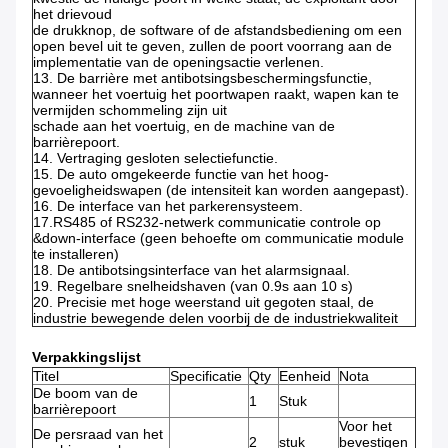
het drievoud
de drukknop, de software of de afstandsbediening om een
open bevel uit te geven, zullen de poort voorrang aan de
implementatie van de openingsactie verlenen.
13. De barrière met antibotsingsbeschermingsfunctie,
wanneer het voertuig het poortwapen raakt, wapen kan te
vermijden schommeling zijn uit
schade aan het voertuig, en de machine van de
barrièrepoort.
14. Vertraging gesloten selectiefunctie.
15. De auto omgekeerde functie van het hoog-
gevoeligheidswapen (de intensiteit kan worden aangepast).
16. De interface van het parkerensysteem.
17.RS485 of RS232-netwerk communicatie controle op
&down-interface (geen behoefte om communicatie module
te installeren)
18. De antibotsingsinterface van het alarmsignaal.
19. Regelbare snelheidshaven (van 0.9s aan 10 s)
20. Precisie met hoge weerstand uit gegoten staal, de
industrie bewegende delen voorbij de de industriekwaliteit
Verpakkingslijst
Titel
Specificatie
Qty
Eenheid
Nota
De boom van de
1
Stuk
barrièrepoort
Voor het
De persraad van het
2
stuk
bevestigen