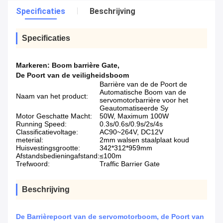
Specificaties
Beschrijving
Specificaties
Markeren:
Boom barrière Gate
,
De Poort van de veiligheidsboom
Barrière van de de Poort de
Automatische Boom van de
Naam van het product:
servomotorbarrière voor het
Geautomatiseerde Sy
Motor Geschatte Macht:
50W, Maximum 100W
Running Speed:
0.3s/0.6s/0.9s/2s/4s
Classificatievoltage:
AC90~264V, DC12V
meterial:
2mm walsen staalplaat koud
Huisvestingsgrootte:
342*312*959mm
Afstandsbedieningafstand:
≤100m
Trefwoord:
Traffic Barrier Gate
Beschrijving
De Barrièrepoort van de servomotorboom, de Poort van