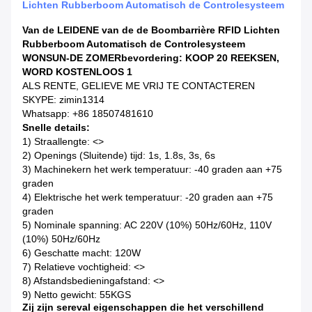
Lichten Rubberboom Automatisch de Controlesysteem
Van de LEIDENE van de de Boombarrière RFID Lichten
Rubberboom Automatisch de Controlesysteem
WONSUN-DE ZOMERbevordering: KOOP 20 REEKSEN,
WORD KOSTENLOOS 1
ALS RENTE, GELIEVE ME VRIJ TE CONTACTEREN
SKYPE: zimin1314
Whatsapp: +86 18507481610
Snelle details:
1) Straallengte: <>
2) Openings (Sluitende) tijd: 1s, 1.8s, 3s, 6s
3) Machinekern het werk temperatuur: -40 graden aan +75
graden
4) Elektrische het werk temperatuur: -20 graden aan +75
graden
5) Nominale spanning: AC 220V (10%) 50Hz/60Hz, 110V
(10%) 50Hz/60Hz
6) Geschatte macht: 120W
7) Relatieve vochtigheid: <>
8) Afstandsbedieningafstand: <>
9) Netto gewicht: 55KGS
Zij zijn sereval eigenschappen die het verschillend