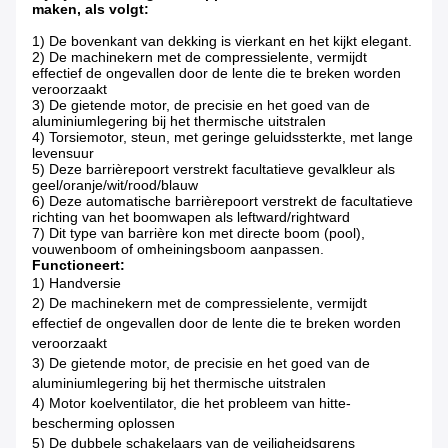
maken, als volgt:
1)
De bovenkant van dekking is vierkant en het kijkt elegant.
2)
De machinekern met de compressielente, vermijdt
effectief de ongevallen door de lente die te breken worden
veroorzaakt
3)
De gietende motor, de precisie en het goed van de
aluminiumlegering bij het thermische uitstralen
4)
Torsiemotor, steun, met geringe geluidssterkte, met lange
levensuur
5)
Deze barrièrepoort verstrekt facultatieve gevalkleur als
geel/oranje/wit/rood/blauw
6)
Deze automatische barrièrepoort verstrekt de facultatieve
richting van het boomwapen als leftward/rightward
7)
Dit type van barrière kon met directe boom (pool),
vouwenboom of omheiningsboom aanpassen.
Functioneert:
1)
Handversie
2) De machinekern met de compressielente, vermijdt
effectief de ongevallen door de lente die te breken worden
veroorzaakt
3) De gietende motor, de precisie en het goed van de
aluminiumlegering bij het thermische uitstralen
4) Motor koelventilator, die het probleem van hitte-
bescherming oplossen
5) De dubbele schakelaars van de veiligheidsgrens