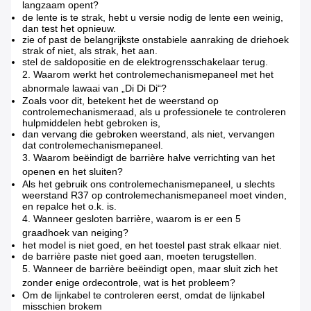
langzaam opent?
de lente is te strak, hebt u versie nodig de lente een weinig,
dan test het opnieuw.
zie of past de belangrijkste onstabiele aanraking de driehoek
strak of niet, als strak, het aan.
stel de saldopositie en de elektrogrensschakelaar terug.
2.
Waarom werkt het controlemechanismepaneel met het
abnormale lawaai van „Di Di Di“?
Zoals voor dit, betekent het de weerstand op
controlemechanismeraad, als u professionele te controleren
hulpmiddelen hebt gebroken is,
dan vervang die gebroken weerstand, als niet, vervangen
dat controlemechanismepaneel.
3.
Waarom beëindigt de barrière halve verrichting van het
openen en het sluiten?
Als het gebruik ons controlemechanismepaneel, u slechts
weerstand R37 op controlemechanismepaneel moet vinden,
en repalce het o.k. is.
4.
Wanneer gesloten barrière, waarom is er een 5
graadhoek van neiging?
het model is niet goed, en het toestel past strak elkaar niet.
de barrière paste niet goed aan, moeten terugstellen.
5.
Wanneer de barrière beëindigt open, maar sluit zich het
zonder enige ordecontrole, wat is het probleem?
Om de lijnkabel te controleren eerst, omdat de lijnkabel
misschien brokem