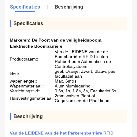
Specificaties
Beschrijving
Specificaties
Markeren:
De Poort van de veiligheidsboom
,
Elektrische Boombarrière
Van de LEIDENE van de de
Boombarrière RFID Lichten
Productnaam::
Rubberboom Automatisch de
Controlesysteem
geel, Oranje, Zwart, Blauw, pas
kleur:
facultatief aan
wapenlengte::
Max. 6mtrs
Wapenmateriaal::
Aluminiumlegering
Verrichtingstijd::
0.6s, 1s, 1.8s, 3s, Facultatief 6s,
2mm walsen Plaat of
Huisvestingsmateriaal::
Gegalvaniseerde Plaat koud
Beschrijving
Van de LEIDENE van de het Parkerenbarrière RFID