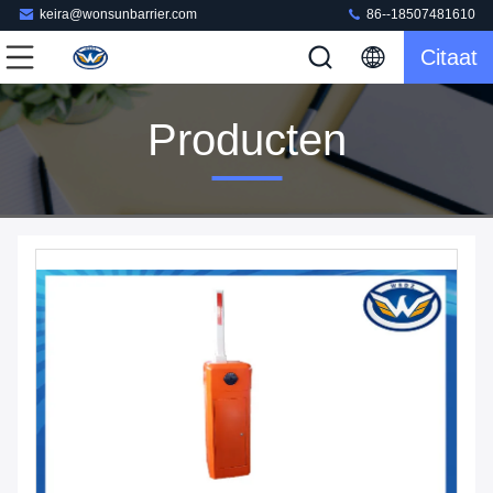
keira@wonsunbarrier.com
86--18507481610
Citaat
Producten