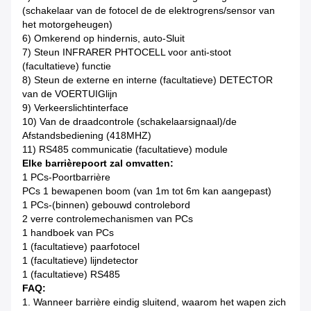
(schakelaar van de fotocel de de elektrogrens/sensor van
het motorgeheugen)
6) Omkerend op hindernis,
auto-Sluit
7)
Steun INFRARER PHTOCELL voor anti-stoot
(facultatieve) functie
8) Steun de externe en interne (facultatieve) DETECTOR
van de VOERTUIGlijn
9) Verkeerslichtinterface
10) Van de draadcontrole (schakelaarsignaal)/de
Afstandsbediening (418MHZ)
11) RS485 communicatie (facultatieve) module
Elke barrièrepoort zal omvatten:
1 PCs-Poortbarrière
PCs 1 bewapenen boom (van 1m tot 6m kan aangepast)
1 PCs-(binnen) gebouwd controlebord
2 verre controlemechanismen van PCs
1 handboek van PCs
1 (facultatieve) paarfotocel
1 (facultatieve) lijndetector
1 (facultatieve) RS485
FAQ:
1.
Wanneer barrière eindig sluitend, waarom het wapen zich