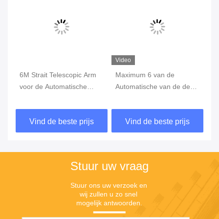
Video
Vi
6M Strait Telescopic Arm
Maximum 6 van de
De
re
voor de Automatische
Automatische van de de
6M
hoge Barrière van het
Boombarrière van het
me
Boomparkeren -
Autoparkeren de
Zo
Vind de beste prijs
Vind de beste prijs
Anticollision kwaliteit
Poortmeters Schommeling
ui
uit voor Tolsysteem
Stuur uw vraag
Stuur ons uw verzoek en 
wij zullen u zo snel 
mogelijk antwoorden.